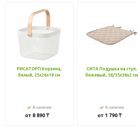
РИСАТОРП Корзина,
СИТА Подушка на стул,
белый, 25x26x18 см
бежевый, 38/35x38x2 см
В наличии
В наличии
от
8 890 ₸
от
1 790 ₸