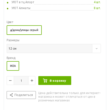
УЮТ в тц Апорт
4 шт.
УЮТ Алматы
8 шт.
Цвет
д/дома/улицы серый
Размеры
12 см
Бренд
IKEA
В корзину
Цена действительна только для интернет-
Поделиться
магазина и может отличаться от цен в
розничных магазинах