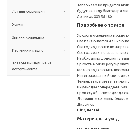
Теперь вам не придется вкл
будут на виду благодаря св
Летняя коллекция
Артикул: 003.561.80
Услуги
Подробнее о товаре
Яркость освещения можно р
Зимняя коллекция
Свет включается и выключае
Светодиод почти не нагрева
Растения и кашпо
Светодиоды по сравнению с 
Необходимо дополнить ада
Товары вышедшие из
Яркость можно регулироват
ассортимента
Можно подключить нескольк
Интегрированный светодиод
Температура света: теплый б
Индекс цветопередачи: >80.
Срок службы светодиода окол
Дополните сетевым блоком Т
Дизайнер:
Ulf Quensel
Материалы и уход
Основные части: