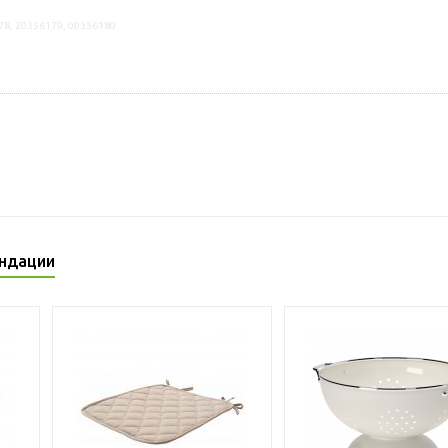
78, 20356179, 00356180
ндации