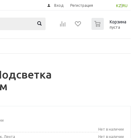
Вход
Регистрация
KZ
|
RU
0
Корзина
пуста
Подсветка
см
ии
а
Нет в наличии
к, Лента
Нет в наличии