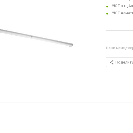
УЮТ в тц А
УЮТ Алмат
Наши менеджер
Поделит