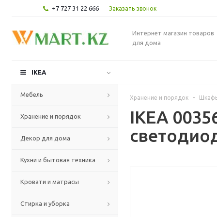
+7 727 31 22 666
Заказать звонок
Интернет магазин товаров
для дома
IKEA
Мебель
Хранение и порядок
-
Шкафы
IKEA 003
Хранение и порядок
светодиод
Декор для дома
Кухни и бытовая техника
Кровати и матрасы
Стирка и уборка