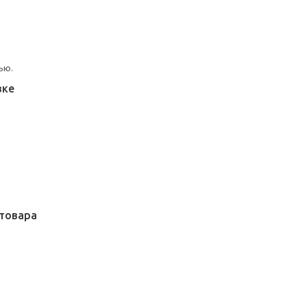
ью.
вке
товара