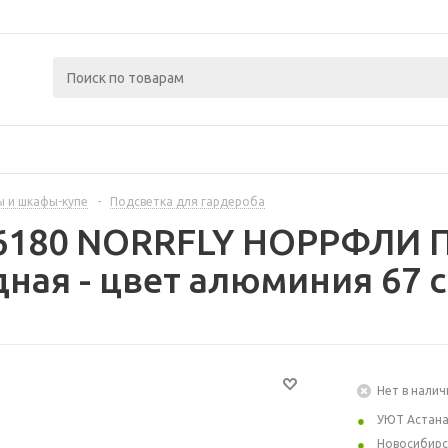
 и шкафы-купе
-
Подсветка для гардероба
56180 NORRFLY НОРРФЛИ 
ная - цвет алюминия 67 
Нет в налич
УЮТ Астан
Новосибирс