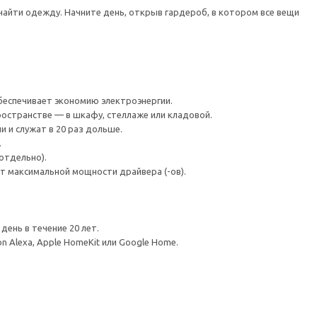
 найти одежду. Начните день, открыв гардероб, в котором все вещи
беспечивает экономию электроэнергии.
ространстве — в шкафу, стеллаже или кладовой.
 и служат в 20 раз дольше.
.
отдельно).
 максимальной мощности драйвера (-ов).
день в течение 20 лет.
Alexa, Apple HomeKit или Google Home.