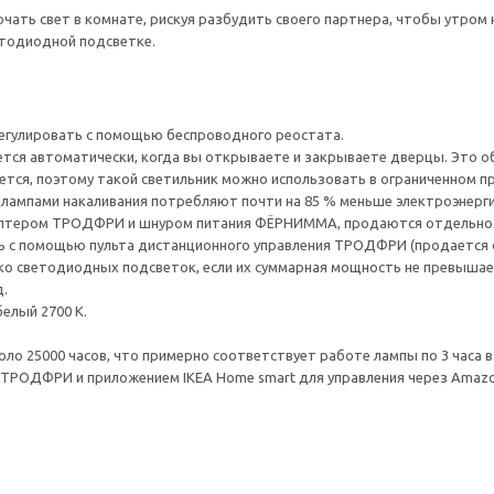
ючать свет в комнате, рискуя разбудить своего партнера, чтобы утром
етодиодной подсветке.
егулировать с помощью беспроводного реостата.
тся автоматически, когда вы открываете и закрываете дверцы. Это о
ется, поэтому такой светильник можно использовать в ограниченном п
лампами накаливания потребляют почти на 85 % меньше электроэнергии
птером ТРОДФРИ и шнуром питания ФЁРНИММА, продаются отдельно
ь с помощью пульта дистанционного управления ТРОДФРИ (продается 
о светодиодных подсветок, если их суммарная мощность не превышает
.
елый 2700 К.
о 25000 часов, что примерно соответствует работе лампы по 3 часа в 
РОДФРИ и приложением IKEA Home smart для управления через Amazon 