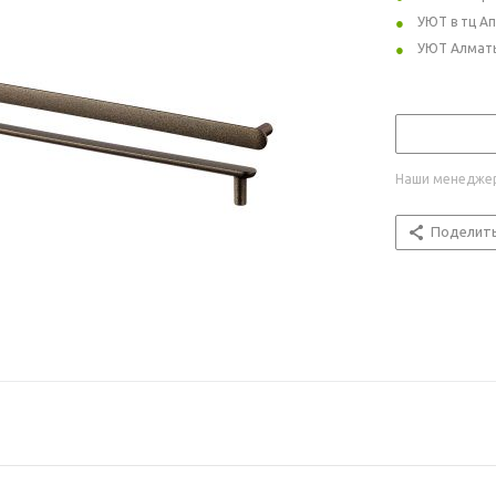
УЮТ в тц А
УЮТ Алмат
Наши менеджер
Поделит