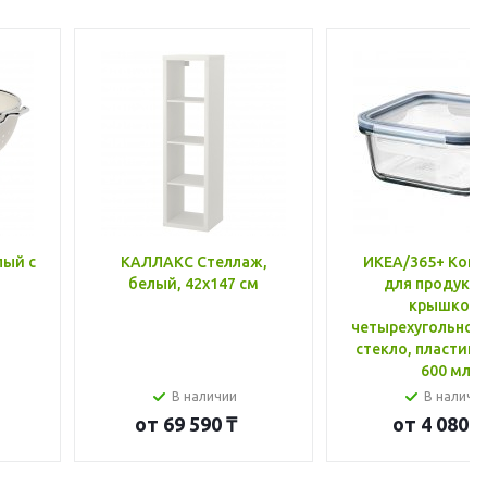
лый с
КАЛЛАКС Стеллаж,
ИКЕА/365+ Конт
белый, 42x147 см
для продукто
крышкой,
четырехугольной
стекло, пластик 
600 мл
В наличии
В наличи
от
69 590 ₸
от
4 080 ₸