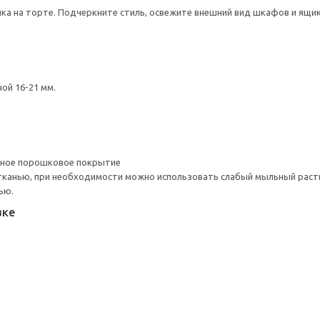
нка на торте. Подчеркните стиль, освежите внешний вид шкафов и ящи
ой 16-21 мм.
рное порошковое покрытие
тканью, при необходимости можно использовать слабый мыльный раст
ью.
вке