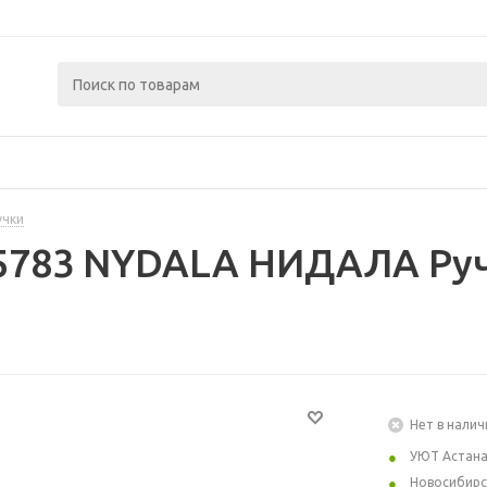
учки
5783 NYDALA НИДАЛА Руч
Нет в налич
УЮТ Астан
Новосибирс