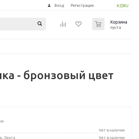
Вход
Регистрация
KZ
|
RU
0
Корзина
пуста
ка - бронзовый цвет
ии
а
Нет в наличии
к, Лента
Нет в наличии