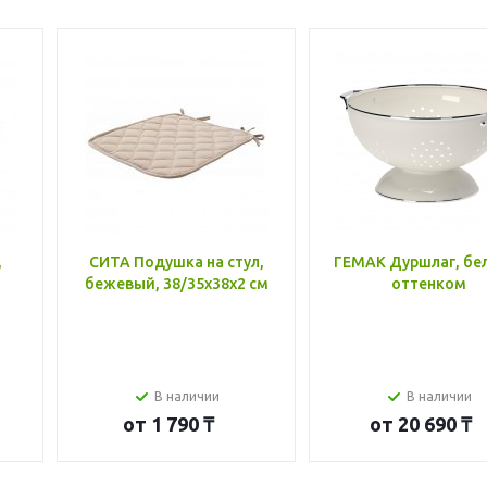
,
СИТА Подушка на стул,
ГЕМАК Дуршлаг, бе
бежевый, 38/35x38x2 см
оттенком
В наличии
В наличии
от
1 790 ₸
от
20 690 ₸