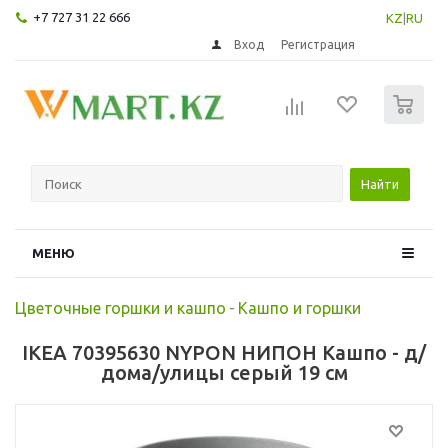
+7 727 31 22 666
KZ
|
RU
Вход
Регистрация
0
Найти
МЕНЮ
Цветочные горшки и кашпо
-
Кашпо и горшки
IKEA 70395630 NYPON НИПОН Кашпо - д/
дома/улицы серый 19 см