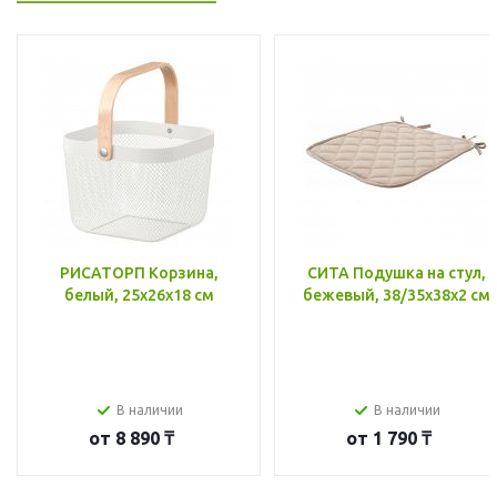
РИСАТОРП Корзина,
СИТА Подушка на стул,
белый, 25x26x18 см
бежевый, 38/35x38x2 см
В наличии
В наличии
от
8 890 ₸
от
1 790 ₸