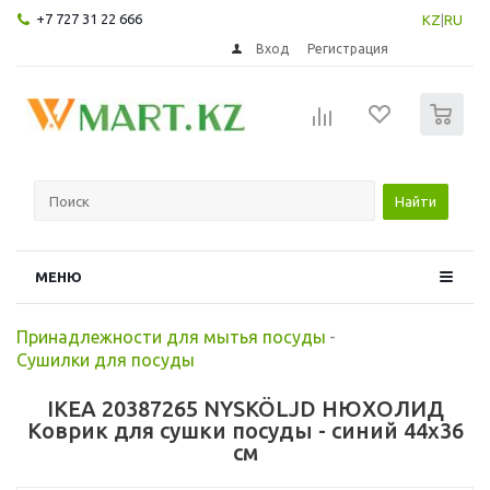
+7 727 31 22 666
KZ
|
RU
Вход
Регистрация
0
Найти
МЕНЮ
Принадлежности для мытья посуды
-
Сушилки для посуды
IKEA 20387265 NYSKÖLJD НЮХОЛИД
Коврик для сушки посуды - синий 44x36
см