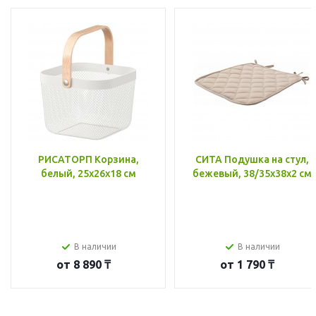
РИСАТОРП Корзина,
СИТА Подушка на стул,
белый, 25x26x18 см
бежевый, 38/35x38x2 см
В наличии
В наличии
от
8 890 ₸
от
1 790 ₸