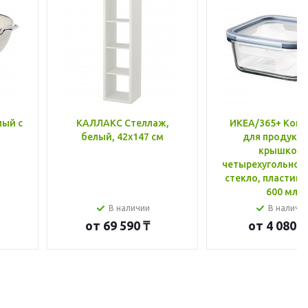
лый с
КАЛЛАКС Стеллаж,
ИКЕА/365+ Конт
белый, 42x147 см
для продукто
крышкой,
четырехугольной
стекло, пластик 
600 мл
В наличии
В наличи
от
69 590 ₸
от
4 080 ₸