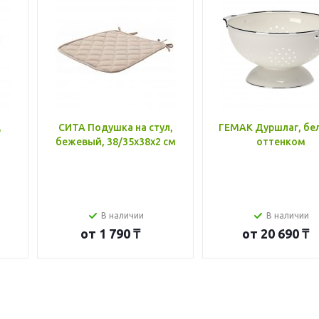
,
СИТА Подушка на стул,
ГЕМАК Дуршлаг, бе
бежевый, 38/35x38x2 см
оттенком
В наличии
В наличии
от
1 790 ₸
от
20 690 ₸