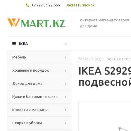
+7 727 31 22 666
Заказать звонок
Интернет магазин товаров
для дома
IKEA
Мебель
Балкон и сад
-
Зонты от сол
IKEA S292
Хранение и порядок
подвесной
Декор для дома
Кухни и бытовая техника
Кровати и матрасы
Стирка и уборка