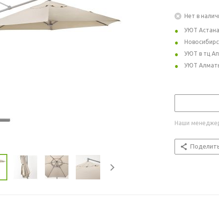
Нет в налич
УЮТ Астан
Новосибирс
УЮТ в тц А
УЮТ Алмат
Наши менеджер
Поделит