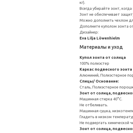
кг).
Всегда убирайте зонт, когда 
Зонт не обеспечивает защит
Можно дополнить чехлом для
Дополните куполом зонта от
Дизайнер:
Eva Lilja Löwenhielm
Материалы и уход
Купол зонта от солнца
100% полиэстер
Каркас подвесного зонта
Алюминий, Полиэстерное п
Спицы/ Основание:
Сталь, Полиэстерное порош
Зонт от солнца, подвесно
Машинная стирка 40°С.
Не отбеливать.
Машинная сушка, низкотемп
Гладить в низком температ
Не подвергать химической ч
Зонт от солнца, подвесно