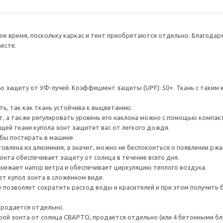
е время, поскольку каркас и тент приобретаются отдельно. Благодар
есте.
ю защиту от УФ-лучей. Коэффициент защиты (UPF): 50+. Ткань с так
ь, так как ткань устойчива к выцветанию.
, а также регулировать уровень его наклона можно с помощью компак
ей ткани купола зонт защитит вас от легкого дождя.
обы постирать в машине.
товлена из алюминия, а значит, можно не беспокоиться о появлении ржа
онта обеспечивает защиту от солнца в течение всего дня.
нижает напор ветра и обеспечивает циркуляцию теплого воздуха.
т купол зонта в сложенном виде.
е позволяет сократить расход воды и красителей и при этом получить
продается отдельно.
й зонта от солнца СВАРТО, продается отдельно (или 4 бетонными бло