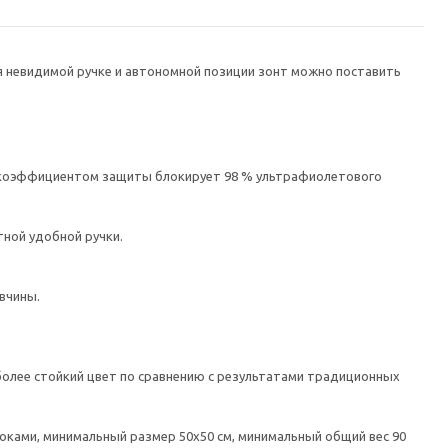
я невидимой ручке и автономной позиции зонт можно поставить
им коэффициентом защиты блокирует 98 % ультрафиолетового
тной удобной ручки.
вчины.
 более стойкий цвет по сравнению с результатами традиционных
ками, минимальный размер 50x50 см, минимальный общий вес 90