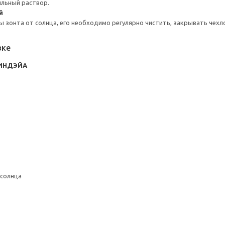
ыльный раствор.
й
 зонта от солнца, его необходимо регулярно чистить, закрывать чехлом
вке
ЛИНДЭЙА
 солнца