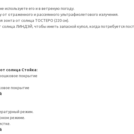
не используете его и в ветреную погоду.
у от отраженного и рассеянного ультрафиолетового излучения.
 зонта от солнца ТОСТЕРО (220 см).
 солнца ЛИНДЭЙ, чтобы иметь запасной купол, когда потребуется пост
 от солнца
Стойка:
орошковое покрытие
ковое покрытие
й
ературный режим.
урном режиме.
истке.
й