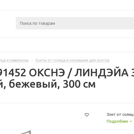
нца и павильоны
-
Зонты от солнца и основания для зонтов
91452 ОКСНЭ / ЛИНДЭЙА З
, бежевый, 300 см
Зонт от солнц
Подробнее