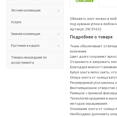
Описание
Летняя коллекция
Обновить зонт можно в любо
Услуги
под нужным углом в любом м
Артикул: 292.914.52
Зимняя коллекция
Подробнее о товаре
Растения и кашпо
Ткань обеспечивает отличну
излучения.
Цвет долго сохраняет яркост
Товары вышедшие из
Открывать и закрывать зонт
ассортимента
Благодаря влагоотталкивающ
Купол зонта легко снять, чт
Опора зонта от солнца изго
Регулируемый угол наклона з
Вентиляционное отверстие с
Ремешок с пряжкой фиксируе
Технология крашения в масс
методов окрашивания.
Основание зонта от солнца 
Необходимо дополнить опоро