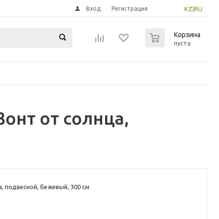
Вход
Регистрация
KZ
|
RU
0
Корзина
пуста
онт от солнца,
а, подвесной, бежевый, 300 см