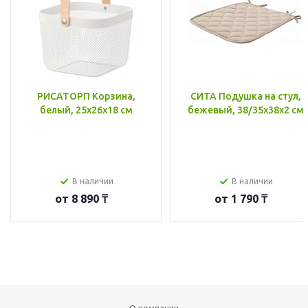
РИСАТОРП Корзина,
СИТА Подушка на стул,
белый, 25x26x18 см
бежевый, 38/35x38x2 см
В наличии
В наличии
от
8 890 ₸
от
1 790 ₸