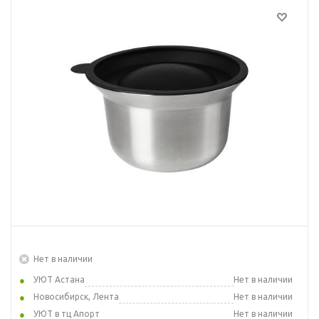
Нет в наличии
УЮТ Астана
Нет в наличии
Новосибирск, Лента
Нет в наличии
УЮТ в тц Апорт
Нет в наличии