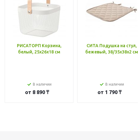
РИСАТОРП Корзина,
СИТА Подушка на стул,
белый, 25x26x18 см
бежевый, 38/35x38x2 см
В наличии
В наличии
от
8 890 ₸
от
1 790 ₸