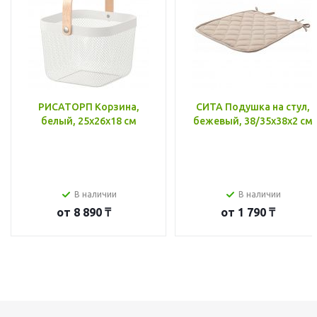
РИСАТОРП Корзина,
СИТА Подушка на стул,
белый, 25x26x18 см
бежевый, 38/35x38x2 см
В наличии
В наличии
от
8 890 ₸
от
1 790 ₸