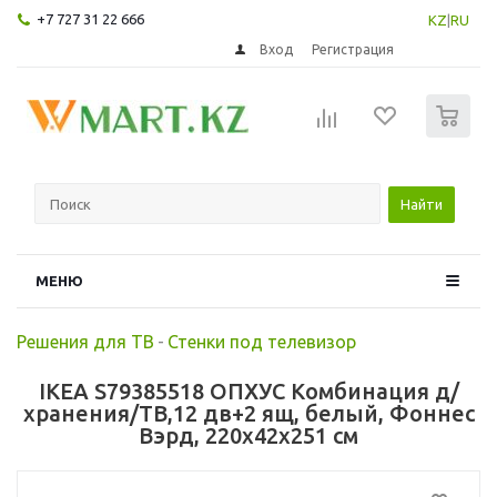
+7 727 31 22 666
KZ
|
RU
Вход
Регистрация
0
Найти
МЕНЮ
Решения для ТВ
-
Стенки под телевизор
IKEA S79385518 ОПХУС Комбинация д/
хранения/ТВ,12 дв+2 ящ, белый, Фоннес
Вэрд, 220x42x251 см