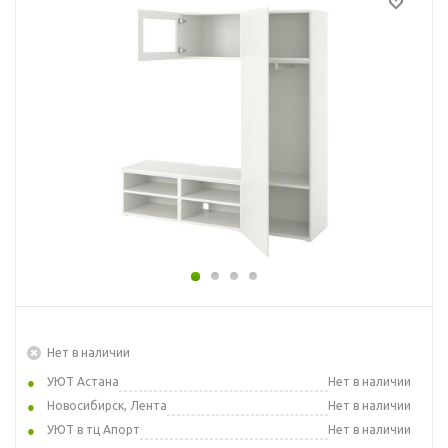
Нет в наличии
УЮТ Астана
Нет в наличии
Новосибирск, Лента
Нет в наличии
УЮТ в тц Апорт
Нет в наличии