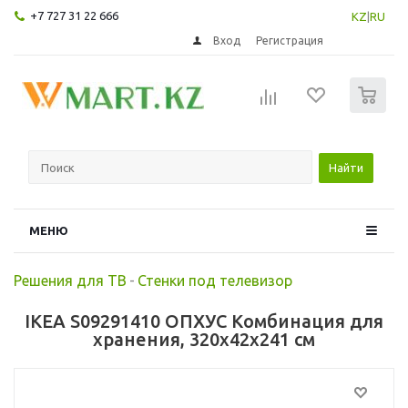
+7 727 31 22 666
KZ
|
RU
Вход
Регистрация
0
Найти
МЕНЮ
Решения для ТВ
-
Стенки под телевизор
IKEA S09291410 ОПХУС Комбинация для
хранения, 320x42x241 см