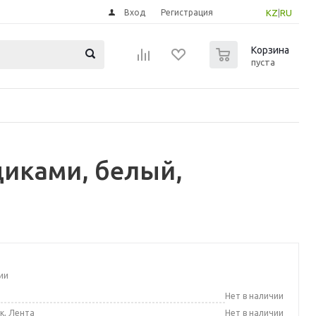
Вход
Регистрация
KZ
|
RU
0
Корзина
пуста
щиками, белый,
ии
а
Нет в наличии
к, Лента
Нет в наличии