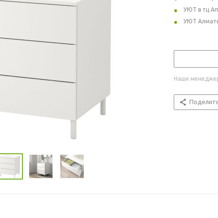
УЮТ в тц А
УЮТ Алмат
Наши менеджер
Поделит