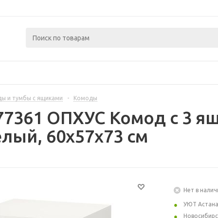
ы и тумбы с ящиками
-
Комоды
77361 ОПХУС Комод с 3 я
лый, 60x57x73 см
Нет в налич
УЮТ Астан
Новосибирс