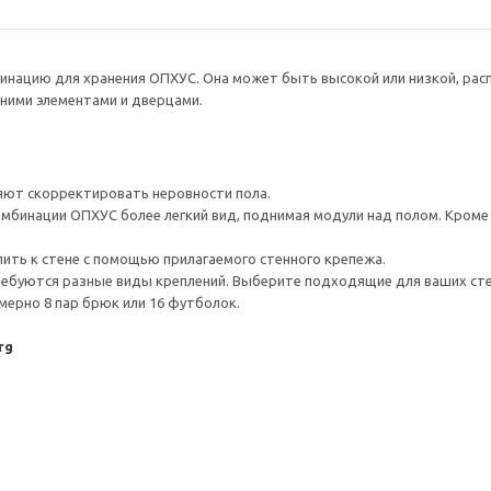
нацию для хранения ОПХУС. Она может быть высокой или низкой, рас
ними элементами и дверцами.
яют скорректировать неровности пола.
инации ОПХУС более легкий вид, поднимая модули над полом. Кроме т
ить к стене с помощью прилагаемого стенного крепежа.
ребуются разные виды креплений. Выберите подходящие для ваших стен 
ерно 8 пар брюк или 16 футболок.
rg