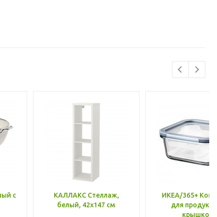
лый с
КАЛЛАКС Стеллаж,
ИКЕА/365+ Конт
белый, 42x147 см
для продукто
крышкой,