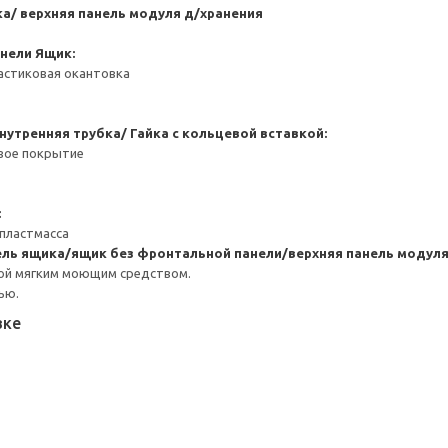
а/ верхняя панель модуля д/хранения
анели
Ящик:
астиковая окантовка
нутренняя трубка/ Гайка с кольцевой вставкой:
вое покрытие
:
пластмасса
ль ящика/ящик без фронтальной панели/верхняя панель модул
ой мягким моющим средством.
ью.
вке