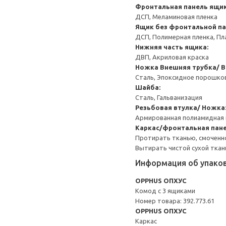
Фронтальная панель ящик
ДСП, Меламиновая пленка
Ящик без фронтальной п
ДСП, Полимерная пленка, Пл
Нижняя часть ящика:
ДВП, Акриловая краска
Ножка
Внешняя трубка/ В
Сталь, Эпоксидное порошко
Шайба:
Сталь, Гальванизация
Резьбовая втулка/ Ножка
Армированная полиамидная 
Каркас/фронтальная пане
Протирать тканью, смоченн
Вытирать чистой сухой ткан
Информация об упако
OPPHUS ОПХУС
Комод с 3 ящиками
Номер товара: 392.773.61
OPPHUS ОПХУС
Каркас