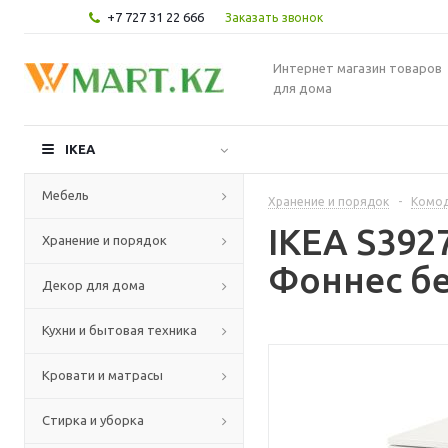
+7 727 31 22 666
Заказать звонок
Интернет магазин товаров
для дома
IKEA
Мебель
Хранение и порядок
-
Комод
IKEA S392
Хранение и порядок
Фоннес бе
Декор для дома
Кухни и бытовая техника
Кровати и матрасы
Стирка и уборка