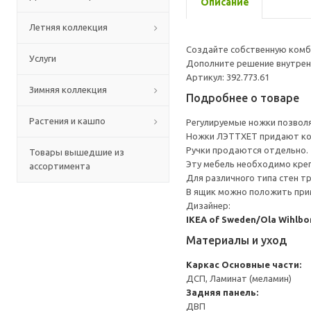
Описание
Летняя коллекция
Создайте собственную комби
Услуги
Дополните решение внутрен
Артикул: 392.773.61
Зимняя коллекция
Подробнее о товаре
Растения и кашпо
Регулируемые ножки позвол
Ножки ЛЭТТХЕТ придают комб
Ручки продаются отдельно.
Товары вышедшие из
Эту мебель необходимо креп
ассортимента
Для различного типа стен т
В ящик можно положить прим
Дизайнер:
IKEA of Sweden/Ola Wihlbo
Материалы и уход
Каркас
Основные части:
ДСП, Ламинат (меламин)
Задняя панель:
ДВП