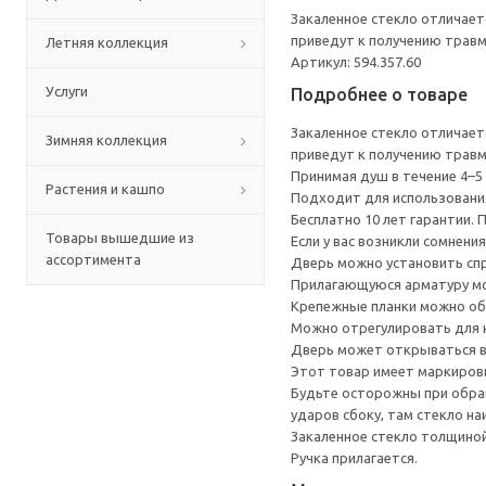
Закаленное стекло отличает
приведут к получению травм
Летняя коллекция
Артикул: 594.357.60
Услуги
Подробнее о товаре
Закаленное стекло отличает
Зимняя коллекция
приведут к получению травм
Принимая душ в течение 4–5
Растения и кашпо
Подходит для использования
Бесплатно 10 лет гарантии.
Товары вышедшие из
Если у вас возникли сомнени
ассортимента
Дверь можно установить спр
Прилагающуюся арматуру мож
Крепежные планки можно обр
Можно отрегулировать для 
Дверь может открываться в
Этот товар имеет маркировк
Будьте осторожны при обращ
ударов сбоку, там стекло на
Закаленное стекло толщиной
Ручка прилагается.