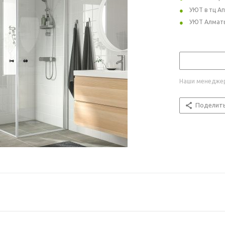
УЮТ в тц А
УЮТ Алмат
Наши менеджер
Поделит