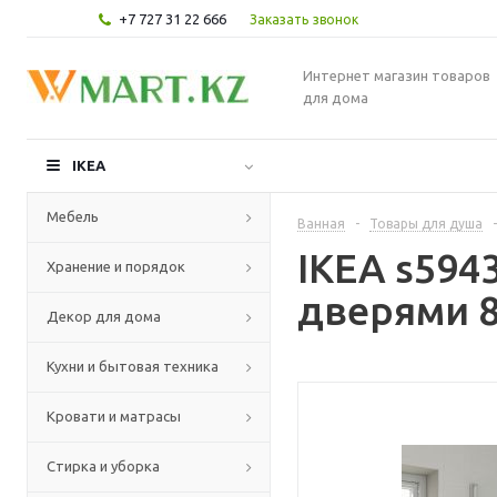
+7 727 31 22 666
Заказать звонок
Интернет магазин товаров
для дома
IKEA
Мебель
Ванная
-
Товары для душа
-
IKEA s594
Хранение и порядок
дверями 8
Декор для дома
Кухни и бытовая техника
Кровати и матрасы
Стирка и уборка