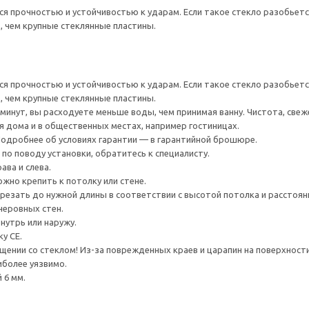
ся прочностью и устойчивостью к ударам. Если такое стекло разобьет
, чем крупные стеклянные пластины.
ся прочностью и устойчивостью к ударам. Если такое стекло разобьет
, чем крупные стеклянные пластины.
 минут, вы расходуете меньше воды, чем принимая ванну. Чистота, свеж
 дома и в общественных местах, например гостиницах.
 Подробнее об условиях гарантии — в гарантийной брошюре.
я по поводу установки, обратитесь к специалисту.
ава и слева.
но крепить к потолку или стене.
езать до нужной длины в соответствии с высотой потолка и расстоян
неровных стен.
нутрь или наружу.
у CE.
ении со стеклом! Из-за поврежденных краев и царапин на поверхности
иболее уязвимо.
 6 мм.