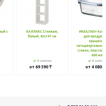
лый с
КАЛЛАКС Стеллаж,
ИКЕА/365+ Конт
белый, 42x147 см
для продукто
крышкой,
четырехугольной
стекло, пластик 
600 мл
В наличии
В наличи
от
69 590 ₸
от
4 080 ₸