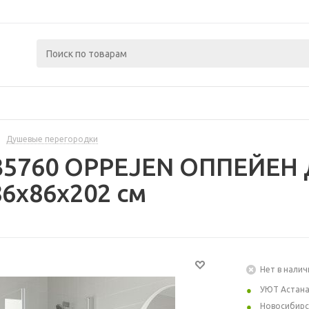
Душевые перегородки
35760 OPPEJEN ОППЕЙЕН 
6x86x202 см
Нет в налич
УЮТ Астан
Новосибирс