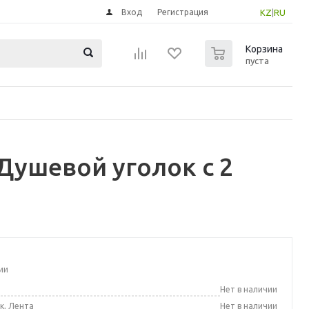
Вход
Регистрация
KZ
|
RU
0
Корзина
пуста
Душевой уголок с 2
ии
а
Нет в наличии
к, Лента
Нет в наличии