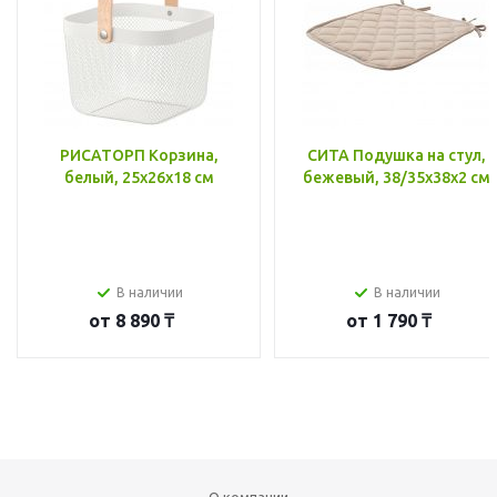
РИСАТОРП Корзина,
СИТА Подушка на стул,
белый, 25x26x18 см
бежевый, 38/35x38x2 см
В наличии
В наличии
от
8 890 ₸
от
1 790 ₸