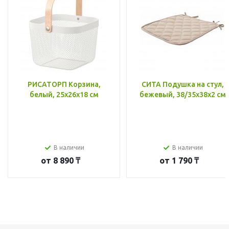
РИСАТОРП Корзина,
СИТА Подушка на стул,
белый, 25x26x18 см
бежевый, 38/35x38x2 см
В наличии
В наличии
от
8 890 ₸
от
1 790 ₸