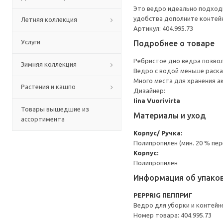
Это ведро идеально подходи
удобства дополните контейн
Летняя коллекция
Артикул: 404.995.73
Услуги
Подробнее о товаре
Ребристое дно ведра позвол
Зимняя коллекция
Ведро с водой меньше раска
Много места для хранения а
Растения и кашпо
Дизайнер:
Iina Vuorivirta
Товары вышедшие из
Материалы и уход
ассортимента
Корпус/ Ручка:
Полипропилен (мин. 20 % пе
Корпус:
Полипропилен
Информация об упако
PEPPRIG ПЕППРИГ
Ведро для уборки и контейн
Номер товара: 404.995.73