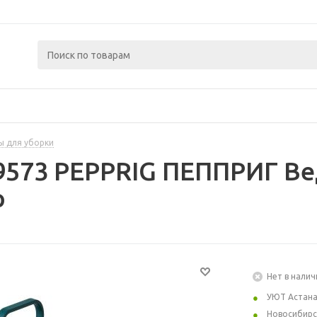
ы для уборки
9573 PEPPRIG ПЕППРИГ Ве
р
Нет в налич
УЮТ Астан
Новосибирс