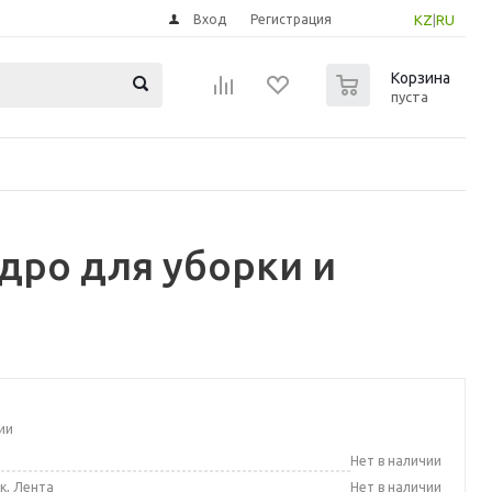
Вход
Регистрация
KZ
|
RU
0
Корзина
пуста
дро для уборки и
ии
а
Нет в наличии
к, Лента
Нет в наличии