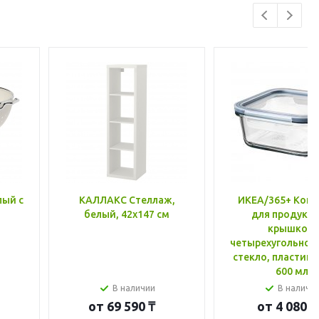
лый с
КАЛЛАКС Стеллаж,
ИКЕА/365+ Конт
белый, 42x147 см
для продукто
крышкой,
четырехугольной
стекло, пластик 
600 мл
В наличии
В наличи
от
69 590 ₸
от
4 080 ₸