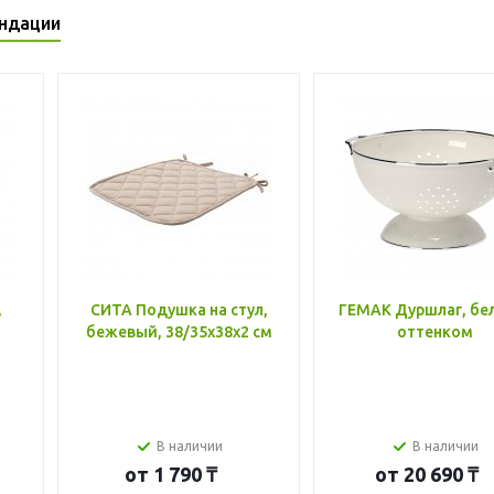
ндации
,
СИТА Подушка на стул,
ГЕМАК Дуршлаг, бе
бежевый, 38/35x38x2 см
оттенком
В наличии
В наличии
от
1 790 ₸
от
20 690 ₸