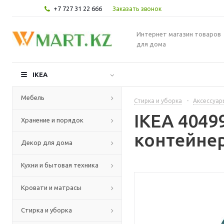
+7 727 31 22 666
Заказать звонок
Интернет магазин товаров
для дома
IKEA
Мебель
Стирка и уборка
-
Аксессуар
IKEA 4049
Хранение и порядок
контейне
Декор для дома
Кухни и бытовая техника
Кровати и матрасы
Стирка и уборка