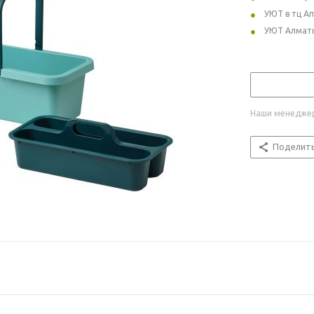
УЮТ в тц А
УЮТ Алмат
Наши менеджер
Поделит