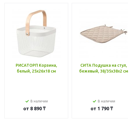
РИСАТОРП Корзина,
СИТА Подушка на стул,
белый, 25x26x18 см
бежевый, 38/35x38x2 см
В наличии
В наличии
от
8 890 ₸
от
1 790 ₸