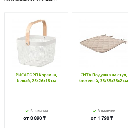
РИСАТОРП Корзина,
СИТА Подушка на стул,
белый, 25x26x18 см
бежевый, 38/35x38x2 см
В наличии
В наличии
от
8 890 ₸
от
1 790 ₸