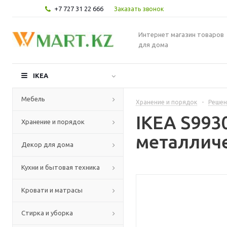
+7 727 31 22 666
Заказать звонок
Интернет магазин товаров
для дома
IKEA
Мебель
Хранение и порядок
-
Решен
IKEA S993
Хранение и порядок
металличе
Декор для дома
Кухни и бытовая техника
Кровати и матрасы
Стирка и уборка