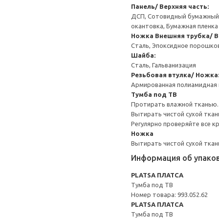
Панель/ Верхняя часть:
ДСП, Сотовидный бумажный н
окантовка, Бумажная пленка
Ножка
Внешняя трубка/ В
Сталь, Эпоксидное порошко
Шайба:
Сталь, Гальванизация
Резьбовая втулка/ Ножка
Армированная полиамидная 
Тумба под ТВ
Протирать влажной тканью.
Вытирать чистой сухой ткан
Регулярно проверяйте все к
Ножка
Вытирать чистой сухой ткан
Информация об упако
PLATSA ПЛАТСА
Тумба под ТВ
Номер товара: 993.052.62
PLATSA ПЛАТСА
Тумба под ТВ