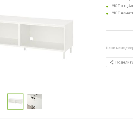
УЮТ в тц А
УЮТ Алмат
Наши менеджер
Поделит