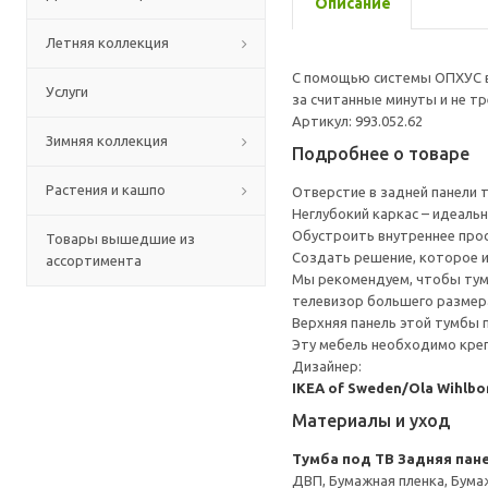
Описание
Летняя коллекция
С помощью системы ОПХУС вы
Услуги
за считанные минуты и не т
Артикул: 993.052.62
Зимняя коллекция
Подробнее о товаре
Растения и кашпо
Отверстие в задней панели 
Неглубокий каркас – идеаль
Обустроить внутреннее прос
Товары вышедшие из
Создать решение, которое 
ассортимента
Мы рекомендуем, чтобы тумб
телевизор большего размера
Верхняя панель этой тумбы п
Эту мебель необходимо креп
Дизайнер:
IKEA of Sweden/Ola Wihlbo
Материалы и уход
Тумба под ТВ
Задняя пане
ДВП, Бумажная пленка, Бума