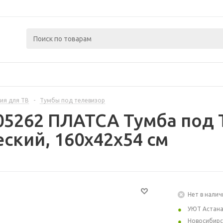
ия для ТВ
-
Тумбы под телевизор
05262 ПЛАТСА Тумба под 
ский, 160x42x54 см
Нет в налич
УЮТ Астан
Новосибирс