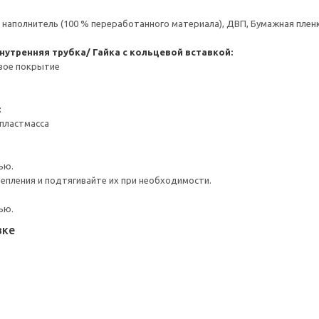
аполнитель (100 % переработанного материала), ДВП, Бумажная пленк
нутренняя трубка/ Гайка с кольцевой вставкой:
вое покрытие
:
пластмасса
ью.
репления и подтягивайте их при необходимости.
ью.
вке