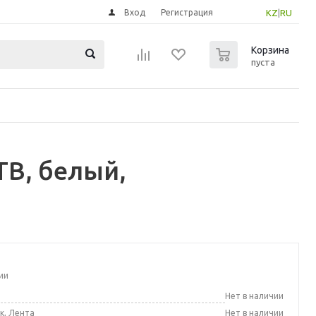
Вход
Регистрация
KZ
|
RU
0
Корзина
пуста
ТВ, белый,
ии
а
Нет в наличии
к, Лента
Нет в наличии