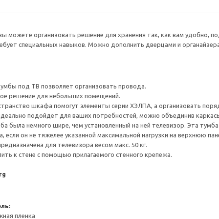
 можете организовать решение для хранения так, как вам удобно, п
ребует специальных навыков. Можно дополнить дверцами и органайзер
тумбы под ТВ позволяет организовать провода.
ное решение для небольших помещений.
транство шкафа помогут элементы серии ХЭЛПА, а организовать поряд
идеально подойдет для ваших потребностей, можно объединив каркасы
а была немного шире, чем установленный на ней телевизор. Эта тумб
, если он не тяжелее указанной максимальной нагрузки на верхнюю пан
редназначена для телевизора весом макс. 50 кг.
ить к стене с помощью прилагаемого стенного крепежа.
rg
ль:
жная пленка