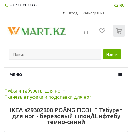
+7 727 31 22 666
KZ
|
RU
Вход
Регистрация
0
Найти
МЕНЮ
Пуфы и табуреты для ног
-
Тканевые пуфики и подставки для ног
IKEA s29302808 POÄNG ПОЭНГ Табурет
для ног - березовый шпон/Шифтебу
темно-синий