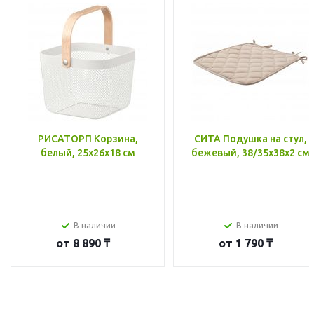
РИСАТОРП Корзина,
СИТА Подушка на стул,
белый, 25x26x18 см
бежевый, 38/35x38x2 см
В наличии
В наличии
от
8 890 ₸
от
1 790 ₸