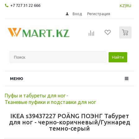
+7 727 31 22 666
KZ
|
RU
Вход
Регистрация
0
Найти
МЕНЮ
Пуфы и табуреты для ног
-
Тканевые пуфики и подставки для ног
IKEA s39437227 POÄNG ПОЭНГ Табурет
для ног - черно-коричневый/Гуннаред
темно-серый