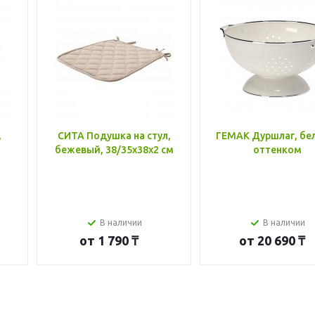
,
СИТА Подушка на стул,
ГЕМАК Дуршлаг, бе
бежевый, 38/35x38x2 см
оттенком
В наличии
В наличии
от
1 790 ₸
от
20 690 ₸