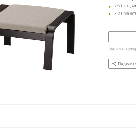
УЮТ в тц А
УЮТ Алмат
Наши менеджер
Поделит