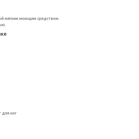
ой мягким моющим средством.
ью.
вке
 для ног