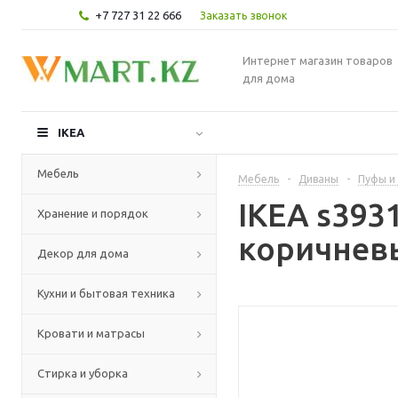
+7 727 31 22 666
Заказать звонок
Интернет магазин товаров
для дома
IKEA
Мебель
Мебель
-
Диваны
-
Пуфы и
IKEA s393
Хранение и порядок
коричнев
Декор для дома
Кухни и бытовая техника
Кровати и матрасы
Стирка и уборка