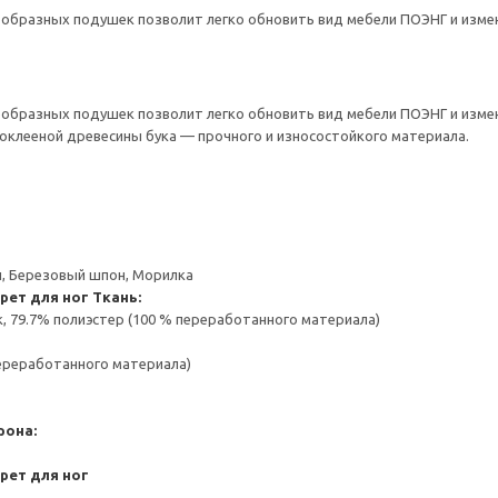
образных подушек позволит легко обновить вид мебели ПОЭНГ и изме
образных подушек позволит легко обновить вид мебели ПОЭНГ и изме
токлееной древесины бука — прочного и износостойкого материала.
, Березовый шпон, Морилка
рет для ног
Ткань:
к, 79.7% полиэстер (100 % переработанного материала)
переработанного материала)
рона:
рет для ног