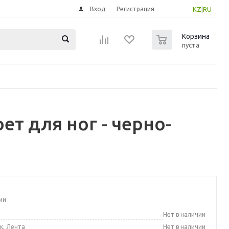
Вход
Регистрация
KZ
|
RU
0
Корзина
пуста
т для ног - черно-
ии
а
Нет в наличии
к, Лента
Нет в наличии