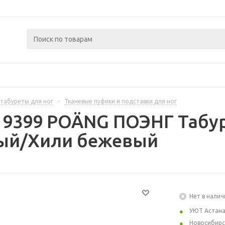
 табуреты для ног
-
Тканевые пуфики и подставки для ног
19399 POÄNG ПОЭНГ Табуре
ый/Хили бежевый
Нет в налич
УЮТ Астан
Новосибирс