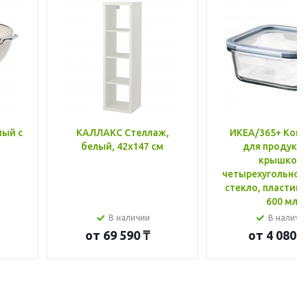
лый с
КАЛЛАКС Стеллаж,
ИКЕА/365+ Конт
белый, 42x147 см
для продукто
крышкой,
четырехугольной
стекло, пластик 
600 мл
В наличии
В наличи
от
69 590 ₸
от
4 080 ₸