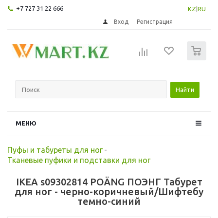
+7 727 31 22 666
KZ
|
RU
Вход
Регистрация
0
Найти
МЕНЮ
Пуфы и табуреты для ног
-
Тканевые пуфики и подставки для ног
IKEA s09302814 POÄNG ПОЭНГ Табурет
для ног - черно-коричневый/Шифтебу
темно-синий