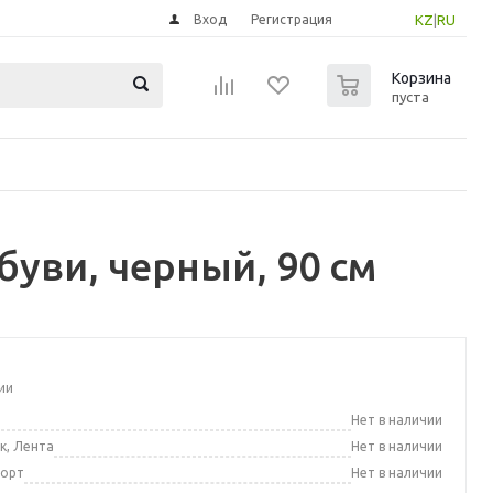
Вход
Регистрация
KZ
|
RU
0
Корзина
пуста
уви, черный, 90 см
ии
а
Нет в наличии
к, Лента
Нет в наличии
порт
Нет в наличии