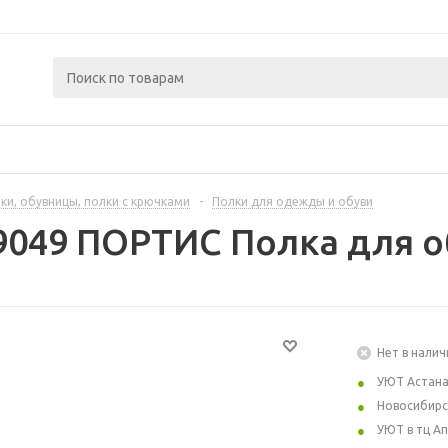
ки, обувницы, полки с крючками
-
Полки для одежды и обуви
9049 ПОРТИС Полка для об
Нет в налич
УЮТ Астан
Новосибирс
УЮТ в тц А