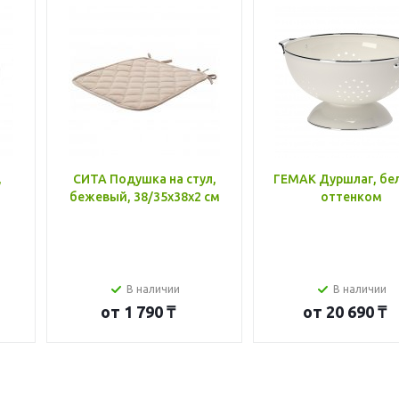
,
СИТА Подушка на стул,
ГЕМАК Дуршлаг, бе
бежевый, 38/35x38x2 см
оттенком
В наличии
В наличии
от
1 790 ₸
от
20 690 ₸