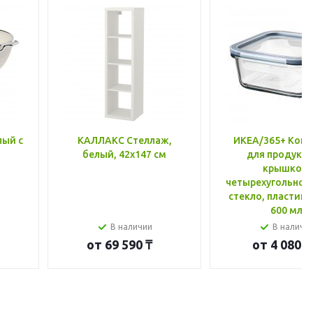
лый с
КАЛЛАКС Стеллаж,
ИКЕА/365+ Конт
белый, 42x147 см
для продукто
крышкой,
четырехугольной
стекло, пластик 
600 мл
В наличии
В наличи
от
69 590 ₸
от
4 080 ₸