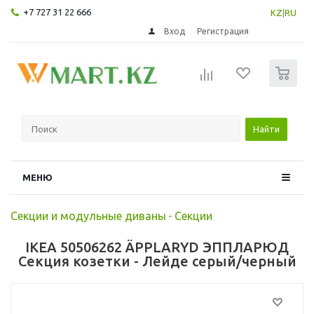
+7 727 31 22 666
KZ
|
RU
Вход
Регистрация
0
Найти
МЕНЮ
Секции и модульные диваны
-
Секции
IKEA 50506262 ÄPPLARYD ЭППЛАРЮД
Секция козетки - Лейде серый/черный