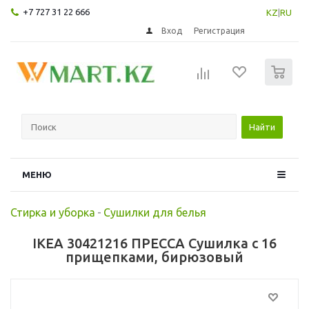
+7 727 31 22 666
KZ
|
RU
Вход
Регистрация
0
Найти
МЕНЮ
Стирка и уборка
-
Сушилки для белья
IKEA 30421216 ПРЕССА Сушилка с 16
прищепками, бирюзовый