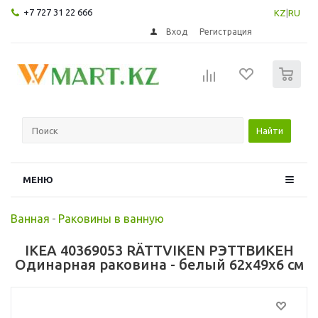
+7 727 31 22 666
KZ
|
RU
Вход
Регистрация
0
Найти
МЕНЮ
Ванная
-
Раковины в ванную
IKEA 40369053 RÄTTVIKEN РЭТТВИКЕН
Одинарная раковина - белый 62x49x6 см