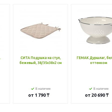
,
СИТА Подушка на стул,
ГЕМАК Дуршлаг, бе
бежевый, 38/35x38x2 см
оттенком
В наличии
В наличии
от
1 790 ₸
от
20 690 ₸