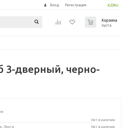
Вход
Регистрация
KZ
|
RU
0
Корзина
пуста
 3-дверный, черно-
ии
а
Нет в наличии
к, Лента
Нет в наличии