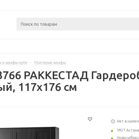
 и шкафы-купе
-
Платяные шкафы
3766 РАККЕСТАД Гардероб
й, 117x176 см
Нет в налич
УЮТ Астан
Новосибирс