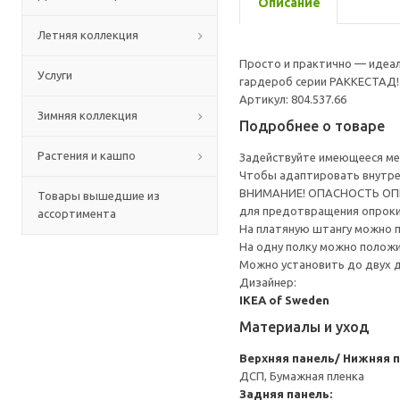
Описание
Летняя коллекция
Просто и практично — идеал
Услуги
гардероб серии РАККЕСТАД!
Артикул: 804.537.66
Зимняя коллекция
Подробнее о товаре
Растения и кашпо
Задействуйте имеющееся ме
Чтобы адаптировать внутре
ВНИМАНИЕ! ОПАСНОСТЬ ОПРОК
Товары вышедшие из
для предотвращения опрок
ассортимента
На платяную штангу можно п
На одну полку можно положи
Можно установить до двух 
Дизайнер:
IKEA of Sweden
Материалы и уход
Верхняя панель/ Нижняя п
ДСП, Бумажная пленка
Задняя панель: