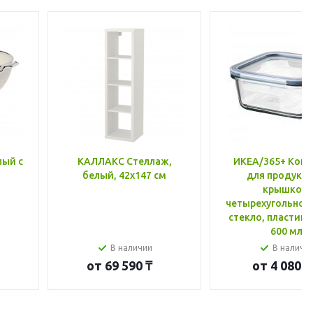
лый с
КАЛЛАКС Стеллаж,
ИКЕА/365+ Конт
белый, 42x147 см
для продукто
крышкой,
четырехугольной
стекло, пластик 
600 мл
В наличии
В наличи
от
69 590 ₸
от
4 080 ₸