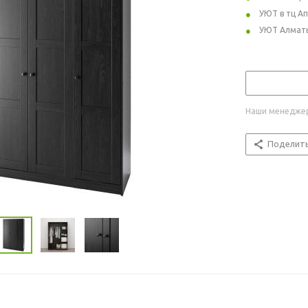
УЮТ в тц А
УЮТ Алмат
Наши менеджер
Поделит