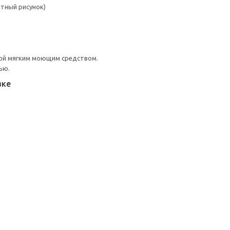
атный рисунок)
ой мягким моющим средством.
ью.
вке