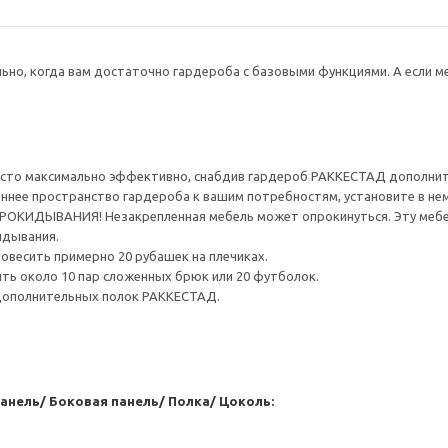
ьно, когда вам достаточно гардероба с базовыми функциями. А если м
сто максимально эффективно, снабдив гардероб РАККЕСТАД дополнит
ннее пространство гардероба к вашим потребностям, установите в не
ИДЫВАНИЯ! Незакрепленная мебель может опрокинуться. Эту мебель
идывания.
овесить примерно 20 рубашек на плечиках.
ть около 10 пар сложенных брюк или 20 футболок.
дополнительных полок РАККЕСТАД.
анель/ Боковая панель/ Полка/ Цоколь: