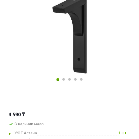
4 590
₸
В наличии мало
УЮТ Астана
1 шт.