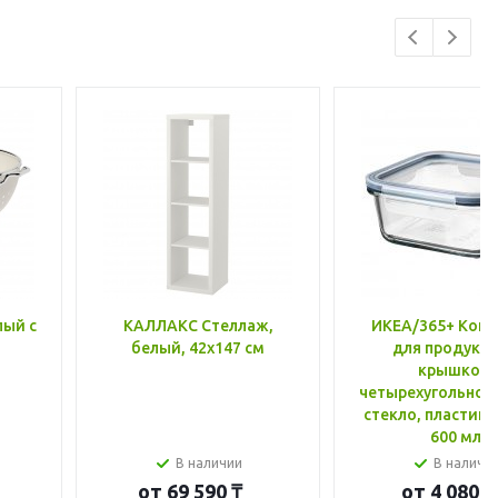
лый с
КАЛЛАКС Стеллаж,
ИКЕА/365+ Конт
белый, 42x147 см
для продукто
крышкой,
четырехугольной
стекло, пластик 
600 мл
В наличии
В наличи
от
69 590 ₸
от
4 080 ₸