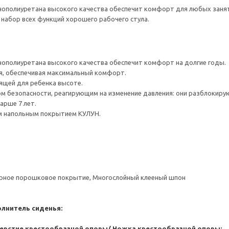
нополиуретана высокого качества обеспечит комфорт для любых занят
 набор всех функций хорошего рабочего стула.
нополиуретана высокого качества обеспечит комфорт на долгие годы.
я, обеспечивая максимальный комфорт.
ящей для ребенка высоте.
 безопасности, реагирующим на изменение давления: они разблокирую
арше 7 лет.
 напольным покрытием КУЛУН.
ерное порошковое покрытие, Многослойный клееный шпон
олнитель сиденья:
ерстие крестообразной опоры/ Ножка крестообразной опоры: