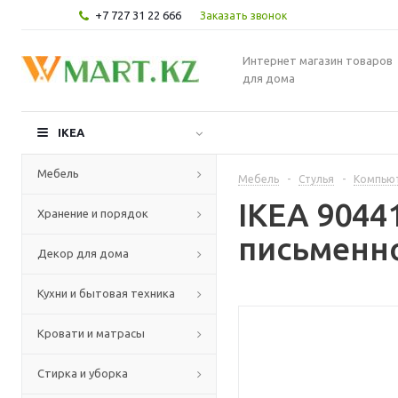
+7 727 31 22 666
Заказать звонок
Интернет магазин товаров
для дома
IKEA
Мебель
Мебель
-
Стулья
-
Компьют
IKEA 9044
Хранение и порядок
письменно
Декор для дома
Кухни и бытовая техника
Кровати и матрасы
Стирка и уборка