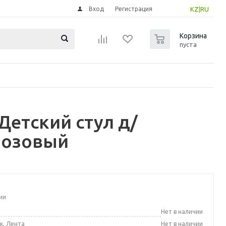
Вход
Регистрация
KZ
|
RU
0
Корзина
пуста
етский стул д/
розовый
ии
а
Нет в наличии
к, Лента
Нет в наличии