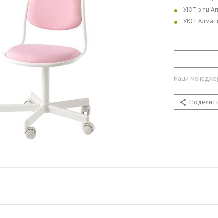
УЮТ в тц А
УЮТ Алмат
Наши менеджер
Поделит