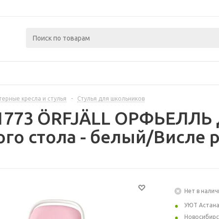
ерные кресла и стулья
-
Стулья для школьников
1773 ÖRFJÄLL ОРФЬЕЛЛЬ Д
го стола - белый/Висле 
Нет в налич
УЮТ Астан
Новосибирс