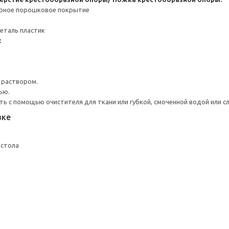
ерное порошковое покрытие
еталь пластик
:
 раствором.
ью.
ь с помощью очистителя для ткани или губкой, смоченной водой или 
вке
 стола