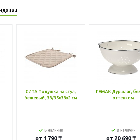
ндации
,
СИТА Подушка на стул,
ГЕМАК Дуршлаг, бе
бежевый, 38/35x38x2 см
оттенком
В наличии
В наличии
от
1 790 ₸
от
20 690 ₸