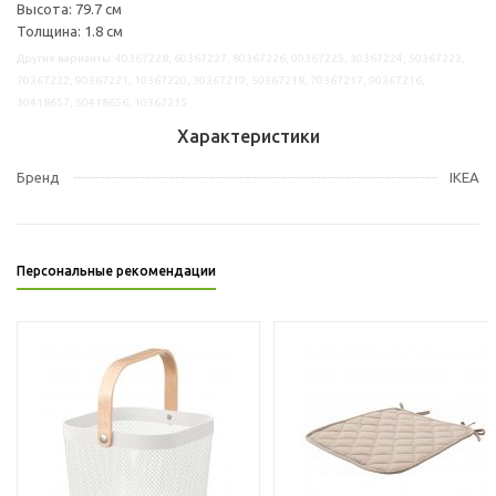
Высота: 79.7 см
Толщина: 1.8 см
Другие варианты: 40367228, 60367227, 80367226, 00367225, 30367224, 50367223,
70367222, 90367221, 10367220, 30367219, 50367218, 70367217, 90367216,
30418657, 50418656, 10367215
Характеристики
Бренд
IKEA
Персональные рекомендации