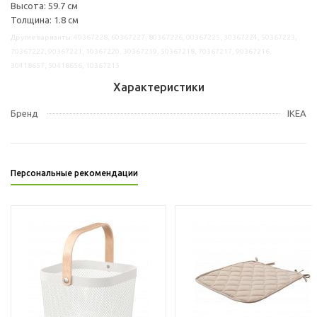
Высота: 59.7 см
Толщина: 1.8 см
Другие варианты: 40367228, 60367227, 80367226, 00367225, 30367224, 50367223,
70367222, 90367221, 10367220, 30367219, 50367218, 70367217, 90367216,
30418657, 50418656, 10367215
Характеристики
Бренд
IKEA
Персональные рекомендации