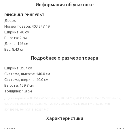
Информация об упаковке
RINGHULT РИНГУЛЬТ
Дверь
Номер товара: 403.547.49
Ширина: 40 см
Высота: 2 см
Длина: 146 см
Вес: 8.43 кг
Подробнее о размере товара
Ширина: 39.7 см
Система, высота: 140.0 см
Система, ширина: 40.0 см
Высота: 139.7 см
Толщина: 1.8 см
Другие варианты: 80354752, 50354758, 70354757, 90354756, 00357575, 10354755,
40354754, 60354753, 00354751, 20354750, 30357574, 40354749, 60354748,
50419514, 70419513, 80354747
Характеристики
Бренд
IKEA