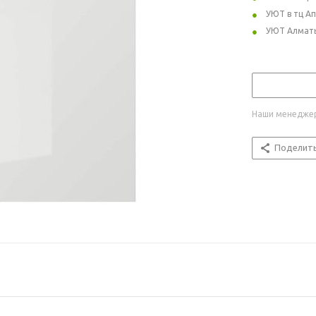
УЮТ в тц А
УЮТ Алмат
Наши менеджер
Поделит