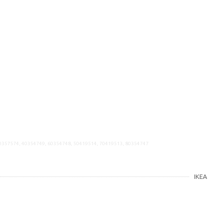
30357574, 40354749, 60354748, 50419514, 70419513, 80354747
IKEA