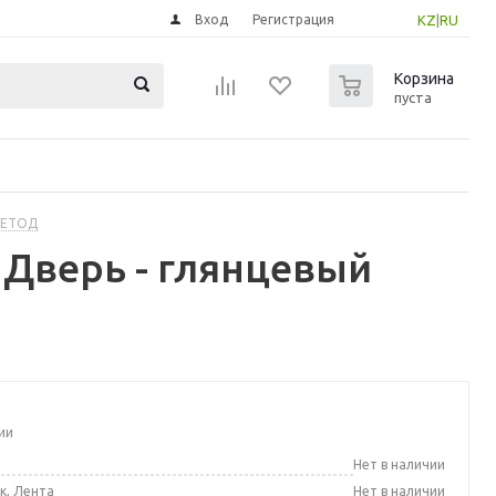
Вход
Регистрация
KZ
|
RU
0
Корзина
пуста
МЕТОД
 Дверь - глянцевый
ии
а
Нет в наличии
к, Лента
Нет в наличии