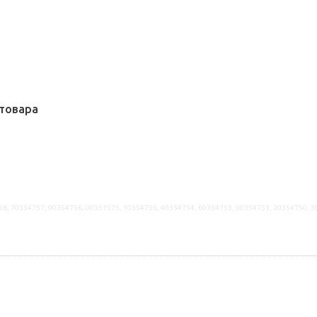
товара
58, 70354757, 90354756, 00357575, 10354755, 40354754, 60354753, 00354751, 20354750, 