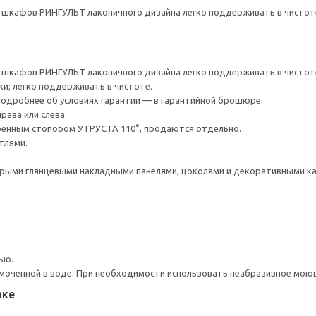
шкафов РИНГУЛЬТ лаконичного дизайна легко поддерживать в чистоте
шкафов РИНГУЛЬТ лаконичного дизайна легко поддерживать в чистоте
ки; легко поддерживать в чистоте.
 Подробнее об условиях гарантии — в гарантийной брошюре.
рава или слева.
оенным стопором УТРУСТА 110°, продаются отдельно.
тлями.
рыми глянцевыми накладными панелями, цоколями и декоративными к
ью.
моченной в воде. При необходимости использовать неабразивное мою
вке