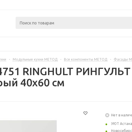
ухни
-
Модульные кухни МЕТОД
-
Все компоненты МЕТОД
-
Фасады 
4751 RINGHULT РИНГУЛЬТ
рый 40x60 см
Нет в налич
УЮТ Астан
Новосибирс