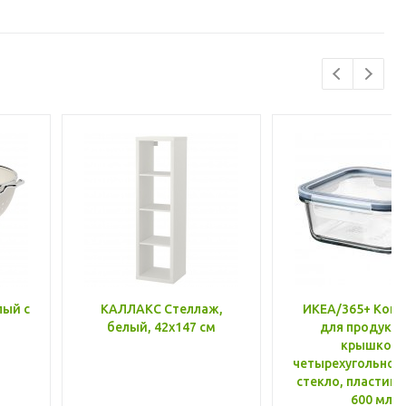
лый с
КАЛЛАКС Стеллаж,
ИКЕА/365+ Конт
белый, 42x147 см
для продукто
крышкой,
четырехугольной
стекло, пластик 
600 мл