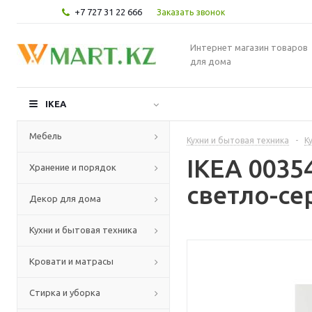
+7 727 31 22 666
Заказать звонок
Интернет магазин товаров
для дома
IKEA
Мебель
Кухни и бытовая техника
-
К
IKEA 0035
Хранение и порядок
светло-се
Декор для дома
Кухни и бытовая техника
Кровати и матрасы
Стирка и уборка