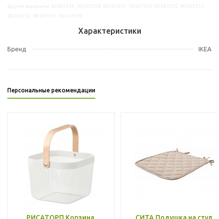
Другие варианты: 20367234, 30367238, 50367237, 70367236, 90367235, 40367233,
60367232, 80367231, 00367230
Характеристики
Бренд
IKEA
Персональные рекомендации
РИСАТОРП Корзина,
СИТА Подушка на стул,