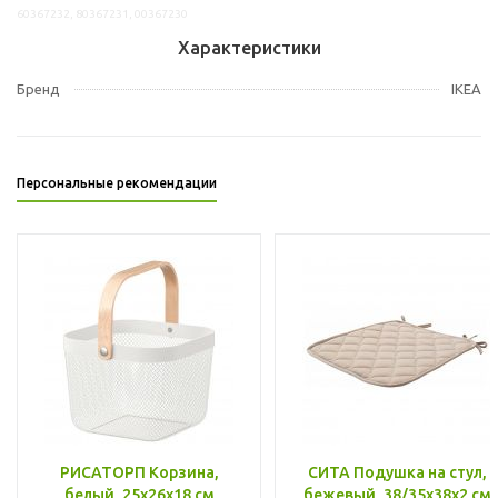
60367232, 80367231, 00367230
Характеристики
Бренд
IKEA
Персональные рекомендации
РИСАТОРП Корзина,
СИТА Подушка на стул,
белый, 25x26x18 см
бежевый, 38/35x38x2 см