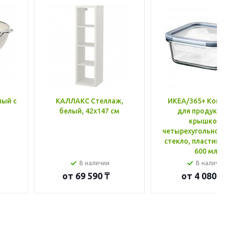
лый с
КАЛЛАКС Стеллаж,
ИКЕА/365+ Конт
белый, 42x147 см
для продукто
крышкой,
четырехугольной
стекло, пластик 
600 мл
В наличии
В наличи
от
69 590 ₸
от
4 080 ₸