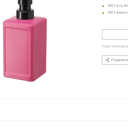
УЮТ в тц А
УЮТ Алмат
Наши менеджер
Поделит