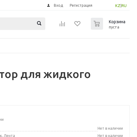
Вход
Регистрация
KZ
|
RU
0
Корзина
пуста
атор для жидкого
ии
а
Нет в наличии
к, Лента
Нет в наличии