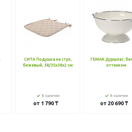
,
СИТА Подушка на стул,
ГЕМАК Дуршлаг, бе
бежевый, 38/35x38x2 см
оттенком
В наличии
В наличии
от
1 790 ₸
от
20 690 ₸