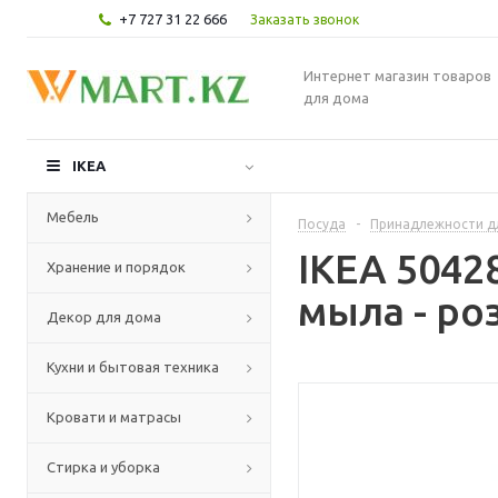
+7 727 31 22 666
Заказать звонок
Интернет магазин товаров
для дома
IKEA
Мебель
Посуда
-
Принадлежности д
IKEA 5042
Хранение и порядок
мыла - ро
Декор для дома
Кухни и бытовая техника
Кровати и матрасы
Стирка и уборка