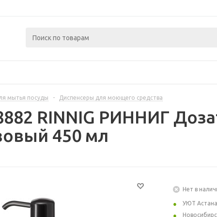
ля мытья посуды
-
Диспенсеры для моющего средства
8882 RINNIG РИННИГ Доз
зовый 450 мл
Нет в налич
УЮТ Астан
Новосибирс