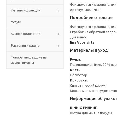
Фиксируется к раковине, пли
Артикул: 404.078.18
Летняя коллекция
Подробнее о товаре
Услуги
Фиксируется к раковине, пли
Скребок на обратной сторон
Зимняя коллекция
Дизайнер:
Iina Vuorivirta
Растения и кашпо
Материалы и уход
Товары вышедшие из
Ручка:
ассортимента
Полипропилен (мин. 20 % пе
Кисть:
Полиэстер
Присоска:
Синтетический каучук
Можно мыть в посудомоечн
Информация об упако
RINNIG РИННИГ
Щетка для мытья посуды