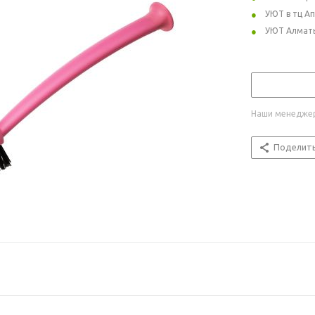
УЮТ в тц А
УЮТ Алмат
Наши менеджер
Поделит