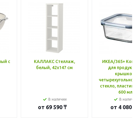
лый с
КАЛЛАКС Стеллаж,
ИКЕА/365+ Конт
белый, 42x147 см
для продукто
крышкой,
четырехугольной
стекло, пластик 
600 мл
В наличии
В наличи
от
69 590 ₸
от
4 080 ₸