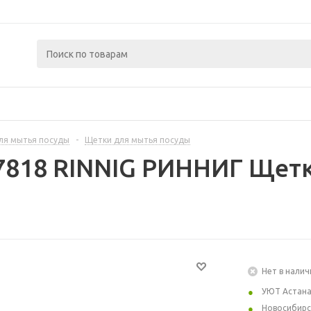
ля мытья посуды
-
Щетки для мытья посуды
7818 RINNIG РИННИГ Щет
Нет в налич
УЮТ Астан
Новосибирс