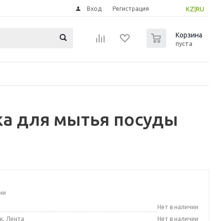
Вход
Регистрация
KZ
|
RU
0
Корзина
пуста
ка для мытья посуды
ии
а
Нет в наличии
к, Лента
Нет в наличии