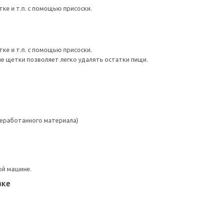
тке и т.п. с помощью присоски.
тке и т.п. с помощью присоски.
е щетки позволяет легко удалять остатки пищи.
реработанного материала)
ой машине.
вке