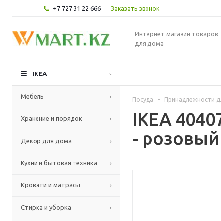
+7 727 31 22 666
Заказать звонок
Интернет магазин товаров
для дома
IKEA
Мебель
Посуда
-
Принадлежности д
IKEA 4040
Хранение и порядок
- розовый
Декор для дома
Кухни и бытовая техника
Кровати и матрасы
Стирка и уборка