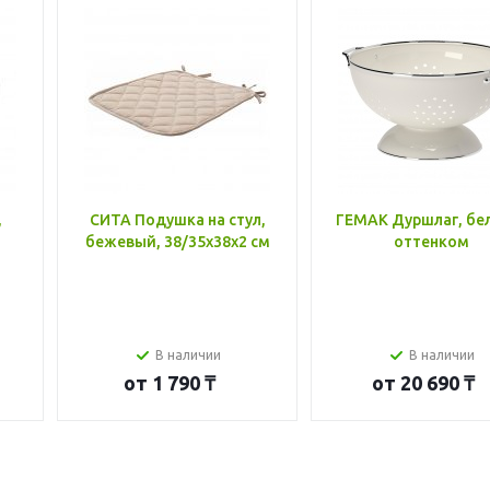
,
СИТА Подушка на стул,
ГЕМАК Дуршлаг, бе
бежевый, 38/35x38x2 см
оттенком
В наличии
В наличии
от
1 790 ₸
от
20 690 ₸