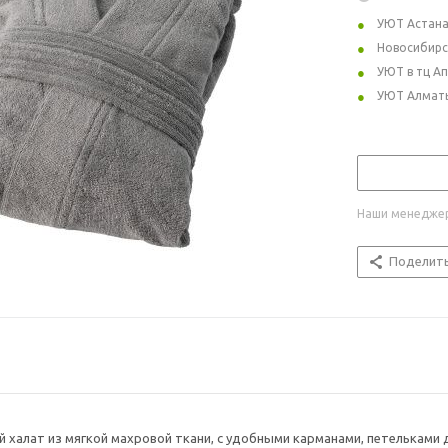
УЮТ Астан
Новосибирс
УЮТ в тц А
УЮТ Алмат
Наши менеджер
Поделит
халат из мягкой махровой ткани, с удобными карманами, петельками д