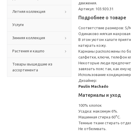
движения.
Артикул: 103.920.31
Летняя коллекция
Подробнее о товаре
Услуги
Соответствие размеров: S/M 
Одинаково мягкая махровая т
Зимняя коллекция
В этом уютом халате приятн
натирать кожу.
Растения и кашпо
Карманы расположены по бока
салфетки, ключи, телефон и
Некоторые люди предпочита
Товары вышедшие из
завязать пояс так, как ему 
ассортимента
Использование кондиционер
Дизайнер:
Paulin Machado
Материалы и уход
100% хлопок
Усадка: максимум 6%.
Машинная стирка 60°С.
Темные ткани стирать отде
Не отбеливать.