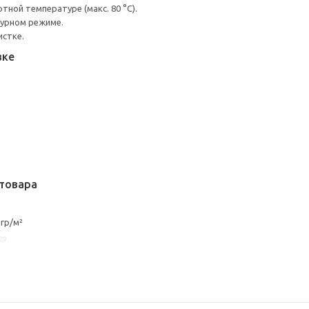
ной температуре (макс. 80 °C).
турном режиме.
истке.
вке
товара
гр/м²
29