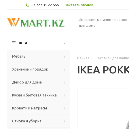
+7 727 31 22 666
Заказать звонок
Интернет магазин товаров
для дома
IKEA
Мебель
Ванная
-
Текстиль для ванн
IKEA РОКК
Хранение и порядок
Декор для дома
Кухни и бытовая техника
Кровати и матрасы
Стирка и уборка