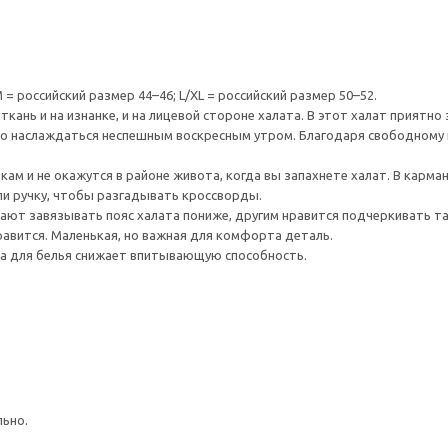
= российский размер 44–46; L/XL = российский размер 50–52.
кань и на изнанке, и на лицевой стороне халата. В этот халат приятно 
о наслаждаться неспешным воскресным утром. Благодаря свободному к
м и не окажутся в районе живота, когда вы запахнете халат. В карман
ли ручку, чтобы разгадывать кроссворды.
ют завязывать пояс халата пониже, другим нравится подчеркивать та
нравится. Маленькая, но важная для комфорта деталь.
а для белья снижает впитывающую способность.
льно.