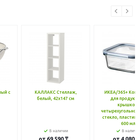
лый с
КАЛЛАКС Стеллаж,
ИКЕА/365+ Конт
белый, 42x147 см
для продукто
крышкой,
четырехугольной
стекло, пластик 
600 мл
В наличии
В наличи
от
69 590 ₸
от
4 080 ₸