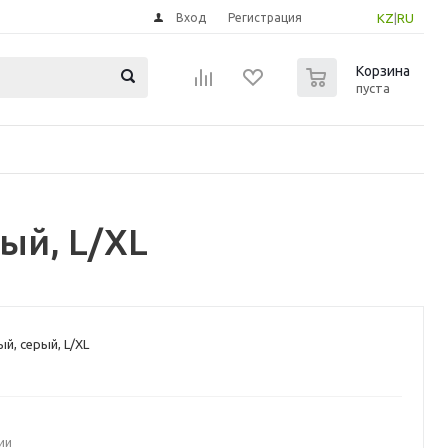
Вход
Регистрация
KZ
|
RU
0
Корзина
пуста
ый, L/XL
й, серый, L/XL
ии