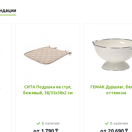
ндации
,
СИТА Подушка на стул,
ГЕМАК Дуршлаг, бе
бежевый, 38/35x38x2 см
оттенком
В наличии
В наличии
от
1 790 ₸
от
20 690 ₸