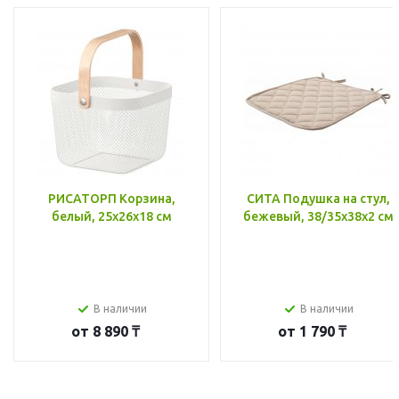
РИСАТОРП Корзина,
СИТА Подушка на стул,
белый, 25x26x18 см
бежевый, 38/35x38x2 см
В наличии
В наличии
от
8 890 ₸
от
1 790 ₸