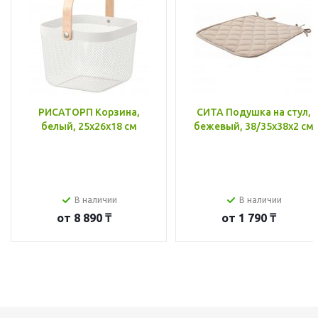
РИСАТОРП Корзина,
СИТА Подушка на стул,
белый, 25x26x18 см
бежевый, 38/35x38x2 см
В наличии
В наличии
от
8 890 ₸
от
1 790 ₸