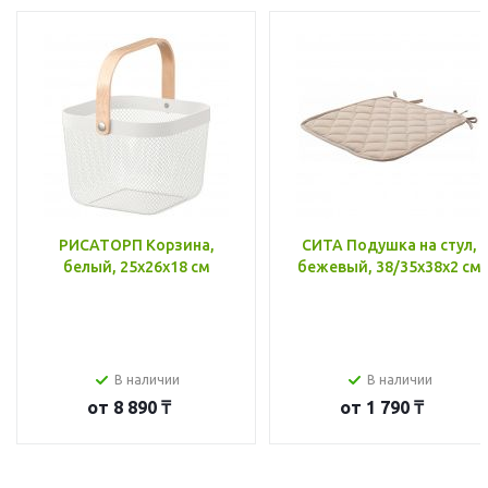
РИСАТОРП Корзина,
СИТА Подушка на стул,
белый, 25x26x18 см
бежевый, 38/35x38x2 см
В наличии
В наличии
от
8 890 ₸
от
1 790 ₸