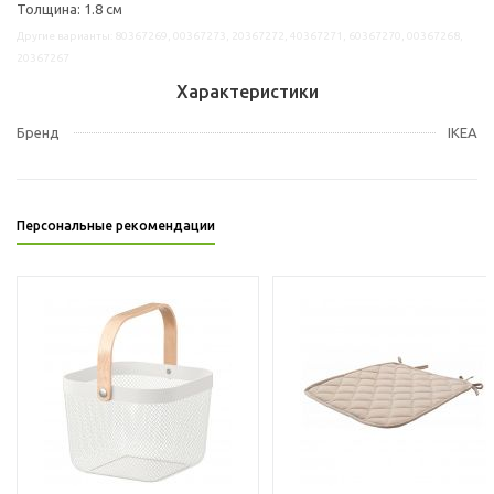
Толщина: 1.8 см
Другие варианты: 80367269, 00367273, 20367272, 40367271, 60367270, 00367268,
20367267
Характеристики
Бренд
IKEA
Персональные рекомендации