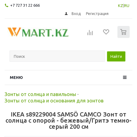
+7 727 31 22 666
KZ
|
RU
Вход
Регистрация
0
Найти
МЕНЮ
Зонты от солнца и павильоны
-
Зонты от солнца и основания для зонтов
IKEA s89229004 SAMSÖ САМСО Зонт от
солнца с опорой - бежевый/Гритэ темно-
серый 200 см