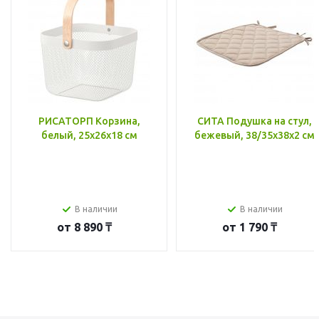
РИСАТОРП Корзина,
СИТА Подушка на стул,
белый, 25x26x18 см
бежевый, 38/35x38x2 см
В наличии
В наличии
от
8 890 ₸
от
1 790 ₸