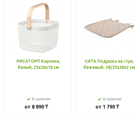
РИСАТОРП Корзина,
СИТА Подушка на стул,
белый, 25x26x18 см
бежевый, 38/35x38x2 см
В наличии
В наличии
от
8 890 ₸
от
1 790 ₸