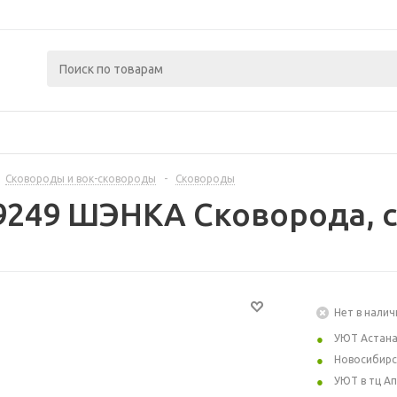
Сковороды и вок-сковороды
-
Сковороды
9249 ШЭНКА Сковорода, с
Нет в налич
УЮТ Астан
Новосибирс
УЮТ в тц А