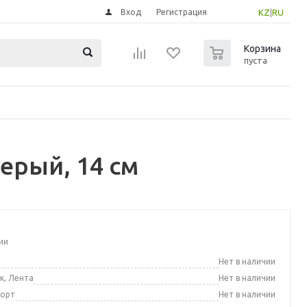
Вход
Регистрация
KZ
|
RU
0
Корзина
пуста
ерый, 14 см
ии
а
Нет в наличии
к, Лента
Нет в наличии
порт
Нет в наличии