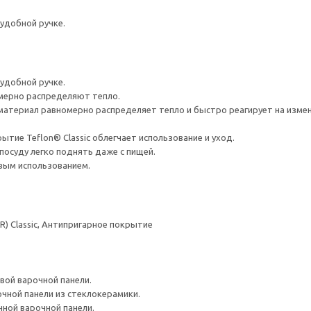
удобной ручке.
удобной ручке.
мерно распределяют тепло.
материал равномерно распределяет тепло и быстро реагирует на измен
тие Teflon® Classic облегчает использование и уход.
посуду легко поднять даже с пищей.
вым использованием.
) Classic, Антипригарное покрытие
вой варочной панели.
чной панели из стеклокерамики.
нной варочной панели.