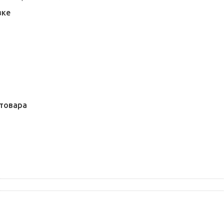
вке
товара