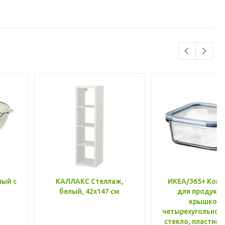
лый с
КАЛЛАКС Стеллаж,
ИКЕА/365+ Конт
белый, 42x147 см
для продукто
крышкой,
четырехугольной
стекло, пластик 