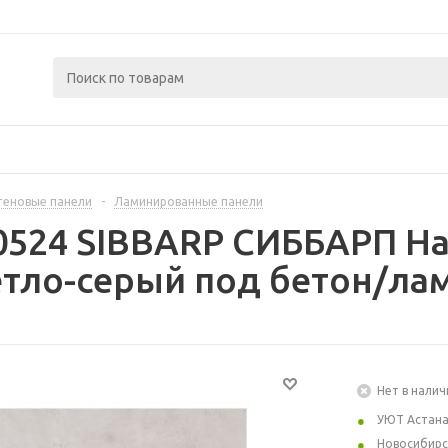
теновые панели
-
Ламинированные панели
0524 SIBBARP СИББАРП На
ветло-серый под бетон/лам
Нет в налич
УЮТ Астан
Новосибирс