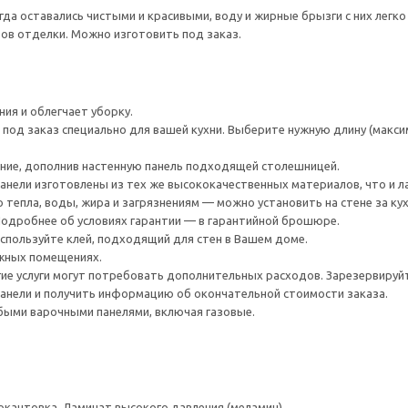
гда оставались чистыми и красивыми, воду и жирные брызги с них легко
ов отделки. Можно изготовить под заказ.
ия и облегчает уборку.
 под заказ специально для вашей кухни. Выберите нужную длину (максим
ние, дополнив настенную панель подходящей столешницей.
анели изготовлены из тех же высококачественных материалов, что и 
 тепла, воды, жира и загрязнениям — можно установить на стене за ку
 Подробнее об условиях гарантии — в гарантийной брошюре.
используйте клей, подходящий для стен в Вашем доме.
ажных помещениях.
гие услуги могут потребовать дополнительных расходов. Зарезервируй
анели и получить информацию об окончательной стоимости заказа.
быми варочными панелями, включая газовые.
окантовка, Ламинат высокого давления (меламин)