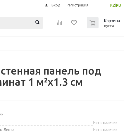
Вход
Регистрация
KZ
|
RU
0
Корзина
пуста
стенная панель под
инат 1 м²x1.3 см
ии
а
Нет в наличии
к, Лента
Нет в наличии