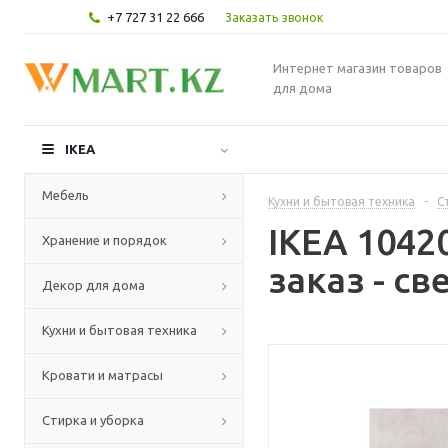
+7 727 31 22 666
Заказать звонок
Интернет магазин товаров
для дома
IKEA
Мебель
Кухни и бытовая техника
-
С
IKEA 1042
Хранение и порядок
заказ - с
Декор для дома
Кухни и бытовая техника
Кровати и матрасы
Стирка и уборка