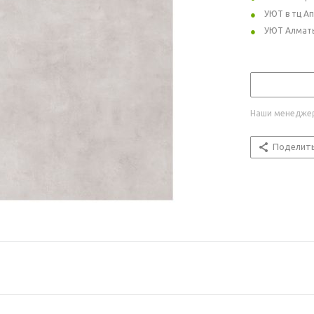
УЮТ в тц А
УЮТ Алмат
Наши менеджер
Поделит